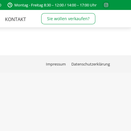
0
Montag - Freitag 8:30 – 12:00 / 14:00 – 17:00 Uhr
Instagram
page
Sie wollen verkaufen?
KONTAKT
opens
in
new
window
Impressum
Datenschutzerklärung