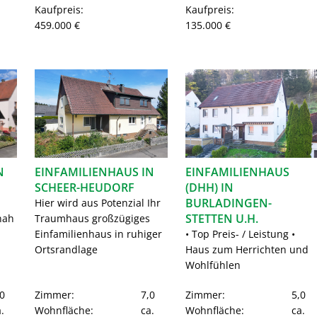
Kaufpreis:
Kaufpreis:
459.000 €
135.000 €
N
EINFAMILIENHAUS IN
EINFAMILIENHAUS
SCHEER-HEUDORF
(DHH) IN
BURLADINGEN-
Hier wird aus Potenzial Ihr
STETTEN U.H.
nah
Traumhaus großzügiges
Einfamilienhaus in ruhiger
• Top Preis- / Leistung •
Ortsrandlage
Haus zum Herrichten und
Wohlfühlen
0
Zimmer:
7,0
Zimmer:
5,0
.
Wohnfläche:
ca.
Wohnfläche:
ca.