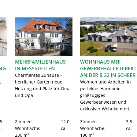
MEHRFAMILIENHAUS
WOHNHAUS MIT
NG
IN MESSSTETTEN
GEWERBEHALLE DIREKT
AN DER B 32 IN SCHEER
Charmantes Zuhause •
e
herrlicher Garten neue
Wohnen und Arbeiten in
Heizung und Platz für Oma
perfekter Harmonie
und Opa
großzügiges
Gewerbeanwesen und
exklusiver Wohnkomfort
5
Zimmer:
12,0
Zimmer:
3,5
.
Wohnfläche:
ca.
Wohnfläche:
ca.
230 m²
190 m²