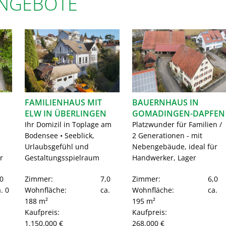
ANGEBOTE
FAMILIENHAUS MIT
BAUERNHAUS IN
ELW IN ÜBERLINGEN
GOMADINGEN-DAPFEN
Ihr Domizil in Toplage am
Platzwunder für Familien /
Bodensee • Seeblick,
2 Generationen - mit
Urlaubsgefühl und
Nebengebäude, ideal für
r
Gestaltungsspielraum
Handwerker, Lager
0
Zimmer:
7,0
Zimmer:
6,0
. 0
Wohnfläche:
ca.
Wohnfläche:
ca.
188 m²
195 m²
Kaufpreis:
Kaufpreis:
1.150.000 €
268.000 €