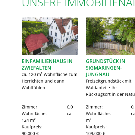
UNSERE IMMOBILIEN
EINFAMILIENHAUS IN
GRUNDSTÜCK IN
ZWIEFALTEN
SIGMARINGEN-
JUNGNAU
ca. 120 m² Wohnfläche zum
Herrichten und dann
Freizeitgrundstück mit
Wohlfühlen
Waldanteil • Ihr
Rückzugsort in der Natu
Zimmer:
6,0
Zimmer:
0,
Wohnfläche:
ca.
Wohnfläche:
ca
124 m²
m²
Kaufpreis:
Kaufpreis:
90.000 €
109.000 €