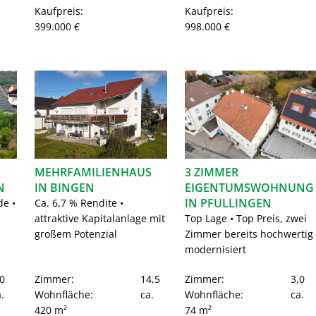
Kaufpreis:
Kaufpreis:
399.000 €
998.000 €
MEHRFAMILIENHAUS
3 ZIMMER
N
IN BINGEN
EIGENTUMSWOHNUNG
IN PFULLINGEN
de •
Ca. 6,7 % Rendite •
attraktive Kapitalanlage mit
Top Lage • Top Preis, zwei
großem Potenzial
Zimmer bereits hochwertig
modernisiert
0
Zimmer:
14,5
Zimmer:
3,0
.
Wohnfläche:
ca.
Wohnfläche:
ca.
420 m²
74 m²