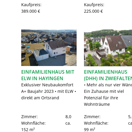
Kaufpreis:
Kaufpreis:
389.000 €
225.000 €
EINFAMILIENHAUS MIT
EINFAMILIENHAUS
ELW IN HAYINGEN
(DHH) IN ZWIEFALTE
Exklusiver Neubaukomfort
• Mehr als nur vier Wän
A+ Baujahr 2023 • mit ELW •
Ein Zuhause mit viel
direkt am Ortsrand
Potenzial für ihre
Wohnträume
Zimmer:
8,0
Zimmer:
5,
Wohnfläche:
ca.
Wohnfläche:
ca
152 m²
99 m²