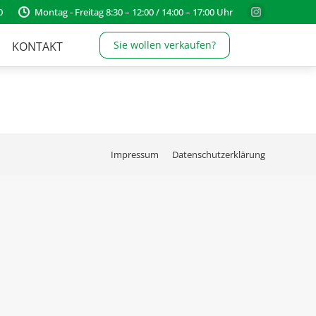
0
Montag - Freitag 8:30 – 12:00 / 14:00 – 17:00 Uhr
Instagram
page
Sie wollen verkaufen?
KONTAKT
opens
in
new
window
Impressum
Datenschutzerklärung