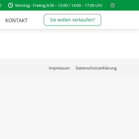
0
Montag - Freitag 8:30 – 12:00 / 14:00 – 17:00 Uhr
Instagram
page
Sie wollen verkaufen?
KONTAKT
opens
in
new
window
Impressum
Datenschutzerklärung