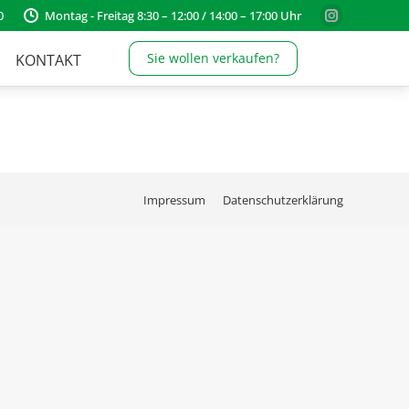
0
Montag - Freitag 8:30 – 12:00 / 14:00 – 17:00 Uhr
Instagram
page
Sie wollen verkaufen?
KONTAKT
opens
in
new
window
Impressum
Datenschutzerklärung