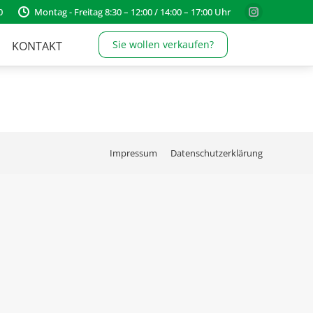
0
Montag - Freitag 8:30 – 12:00 / 14:00 – 17:00 Uhr
Instagram
page
Sie wollen verkaufen?
KONTAKT
opens
in
new
window
Impressum
Datenschutzerklärung