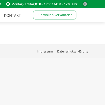
0
Montag - Freitag 8:30 – 12:00 / 14:00 – 17:00 Uhr
Instagram
page
Sie wollen verkaufen?
KONTAKT
opens
in
new
window
Impressum
Datenschutzerklärung