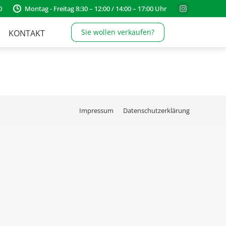
0
Montag - Freitag 8:30 – 12:00 / 14:00 – 17:00 Uhr
Instagram
page
Sie wollen verkaufen?
KONTAKT
opens
in
new
window
Impressum
Datenschutzerklärung