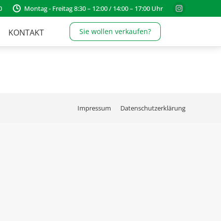
0
Montag - Freitag 8:30 – 12:00 / 14:00 – 17:00 Uhr
Instagram
page
Sie wollen verkaufen?
KONTAKT
opens
in
new
window
Impressum
Datenschutzerklärung