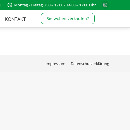
0
Montag - Freitag 8:30 – 12:00 / 14:00 – 17:00 Uhr
Instagram
page
Sie wollen verkaufen?
KONTAKT
opens
in
new
window
Impressum
Datenschutzerklärung