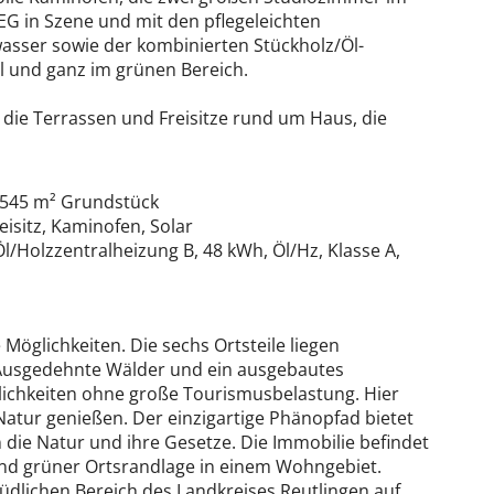
EG in Szene und mit den pflegeleichten
wasser sowie der kombinierten Stückholz/Öl-
ll und ganz im grünen Bereich.
ie Terrassen und Freisitze rund um Haus, die
 545 m² Grundstück
eisitz, Kaminofen, Solar
/Holzzentralheizung B, 48 kWh, Öl/Hz, Klasse A,
 Möglichkeiten. Die sechs Ortsteile liegen
. Ausgedehnte Wälder und ein ausgebautes
ichkeiten ohne große Tourismusbelastung. Hier
atur genießen. Der einzigartige Phänopfad bietet
n die Natur und ihre Gesetze. Die Immobilie befindet
 und grüner Ortsrandlage in einem Wohngebiet.
südlichen Bereich des Landkreises Reutlingen auf