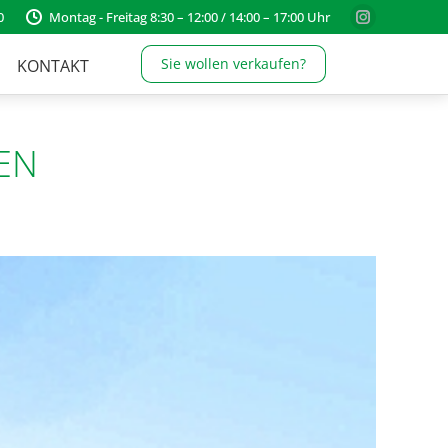
0
Montag - Freitag 8:30 – 12:00 / 14:00 – 17:00 Uhr
Instagram
page
Sie wollen verkaufen?
KONTAKT
opens
in
new
EN
window