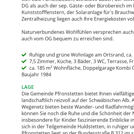
DG als auch der sep. Gäste- oder Bürobereich im 
Kunststofffenstern, der Solaranlage für`s Brauch
Zentralheizung liegen auch Ihre Energiekosten vo
Naturverbundenes Wohlfühlen versprechen auch d
auch vom OG bequem zu erreichen sind.
Ruhige und grüne Wohnlage am Ortsrand, ca.
7,5 Zimmer, Küche, 3 Bäder, 3 WC, Terrasse, Fr
ca. 185 m² Wohnfläche, Doppelgarage Kombi Öl
Baujahr 1984
LAGE
Die Gemeinde Pfronstetten bietet Ihnen vielfältige
landschaftlich reizvoll auf der Schwäbischen Alb
Wegenetz bieten beste Wander- und Radfahrmögl
können Sie noch die Ruhe und die Schönheit der N
insbesondere für Kinder faszinierende Einblicke i
sich in der Teilgemeinde Huldstetten, in ruhiger
Pfronstetten liegt an der Bundesstraße B 312 im 