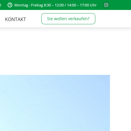
0
Montag - Freitag 8:30 – 12:00 / 14:00 – 17:00 Uhr
Instagram
page
Sie wollen verkaufen?
KONTAKT
opens
in
new
window