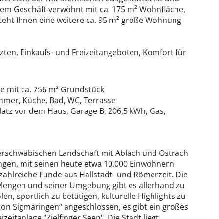
em Geschäft verwöhnt mit ca. 175 m² Wohnfläche,
teht Ihnen eine weitere ca. 95 m² große Wohnung
rzten, Einkaufs- und Freizeitangeboten, Komfort für
e mit ca. 756 m² Grundstück
mmer, Küche, Bad, WC, Terrasse
latz vor dem Haus, Garage B, 206,5 kWh, Gas,
berschwäbischen Landschaft mit Ablach und Ostrach
ringen, mit seinen heute etwa 10.000 Einwohnern.
ahlreiche Funde aus Hallstadt- und Römerzeit. Die
In Mengen und seiner Umgebung gibt es allerhand zu
n, sportlich zu betätigen, kulturelle Highlights zu
ion Sigmaringen“ angeschlossen, es gibt ein großes
zeitanlage "Zielfinger Seen". Die Stadt liegt