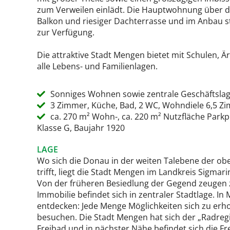
zum Verweilen einlädt. Die Hauptwohnung über d
Balkon und riesiger Dachterrasse und im Anbau s
zur Verfügung.
Die attraktive Stadt Mengen bietet mit Schulen, Ä
alle Lebens- und Familienlagen.
Sonniges Wohnen sowie zentrale Geschäftslag
3 Zimmer, Küche, Bad, 2 WC, Wohndiele 6,5 Zi
ca. 270 m² Wohn-, ca. 220 m² Nutzfläche Parkp
Klasse G, Baujahr 1920
LAGE
Wo sich die Donau in der weiten Talebene der o
trifft, liegt die Stadt Mengen im Landkreis Sigma
Von der früheren Besiedlung der Gegend zeugen z
Immobilie befindet sich in zentraler Stadtlage. 
entdecken: Jede Menge Möglichkeiten sich zu erhole
besuchen. Die Stadt Mengen hat sich der „Radreg
Freibad und in nächster Nähe befindet sich die Frei