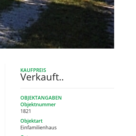
KAUFPREIS
Verkauft..
OBJEKTANGABEN
Objektnummer
1821
Objektart
Einfamilienhaus