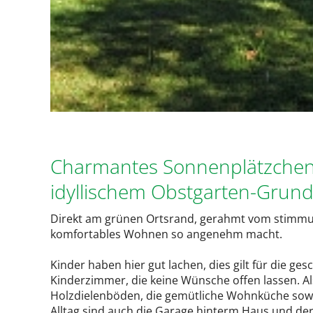
Charmantes Sonnenplätzchen 
idyllischem Obstgarten-Grund
Direkt am grünen Ortsrand, gerahmt vom stimmung
komfortables Wohnen so angenehm macht.
Kinder haben hier gut lachen, dies gilt für die ge
Kinderzimmer, die keine Wünsche offen lassen. Als
Holzdielenböden, die gemütliche Wohnküche sowie
Alltag sind auch die Garage hinterm Haus und der