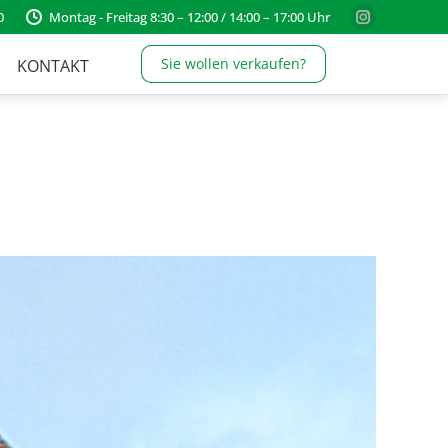
0
Montag - Freitag 8:30 – 12:00 / 14:00 – 17:00 Uhr
Instagram
page
Sie wollen verkaufen?
KONTAKT
opens
in
new
window