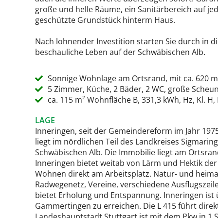
große und helle Räume, ein Sanitärbereich auf j
geschützte Grundstück hinterm Haus.
Nach lohnender Investition starten Sie durch in 
beschauliche Leben auf der Schwäbischen Alb.
Sonnige Wohnlage am Ortsrand, mit ca. 620 
5 Zimmer, Küche, 2 Bäder, 2 WC, große Scheu
ca. 115 m² Wohnfläche B, 331,3 kWh, Hz, Kl. H,
LAGE
Inneringen, seit der Gemeindereform im Jahr 1975 
liegt im nördlichen Teil des Landkreises Sigmar
Schwäbischen Alb. Die Immobilie liegt am Ortsrand
Inneringen bietet weitab von Lärm und Hektik der
Wohnen direkt am Arbeitsplatz. Natur- und heimat
Radwegenetz, Vereine, verschiedene Ausflugszeil
bietet Erholung und Entspannung. Inneringen ist 
Gammertingen zu erreichen. Die L 415 führt direkt
Landeshauptstadt Stuttgart ist mit dem Pkw in 1 S