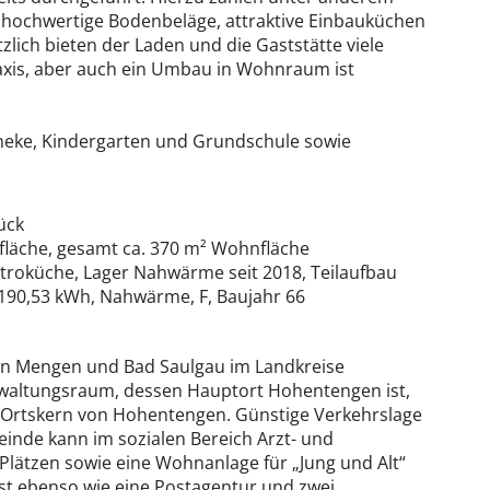
 hochwertige Bodenbeläge, attraktive Einbauküchen
ich bieten der Laden und die Gaststätte viele
raxis, aber auch ein Umbau in Wohnraum ist
theke, Kindergarten und Grundschule sowie
ück
läche, gesamt ca. 370 m² Wohnfläche
troküche, Lager Nahwärme seit 2018, Teilaufbau
, 190,53 kWh, Nahwärme, F, Baujahr 66
hen Mengen und Bad Saulgau im Landkreise
waltungsraum, dessen Hauptort Hohentengen ist,
im Ortskern von Hohentengen. Günstige Verkehrslage
inde kann im sozialen Bereich Arzt- und
Plätzen sowie eine Wohnanlage für „Jung und Alt“
 ist ebenso wie eine Postagentur und zwei