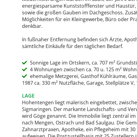
energiesparsame Kunststofffenster und Haustür,
sowie die großen Gauben im Dachgeschoss. Zusätzl
Möglichkeiten für ein Kleingewerbe, Büro oder P
denkbar.
In fußnaher Entfernung befinden sich Ärzte, Apo
sämtliche Einkäufe für den täglichen Bedarf.
Sonnige Lage im Ortskern, ca. 707 m² Grundst
4 Wohnungen zwischen ca. 70 u. 125 m² Wohnf
ehemalige Metzgerei, Gasthof Kühlräume, Gas
1987 ca. 330 m² Nutzfläche, Garage, Stellplätze V
LAGE
Hohentengen liegt malerisch eingebettet, zwisc
Sigmaringen. Der markante Landschafts- und Ver
wird Göge genannt. Die Immobilie liegt zentral 
nach Mengen, Ostrach und Bad Saulgau. Die Geme
Zahnarztpraxen, Apotheke, ein Pflegeheim mit 30 
aufweisen. Die Postzustellbasis mit 25 Zustellern