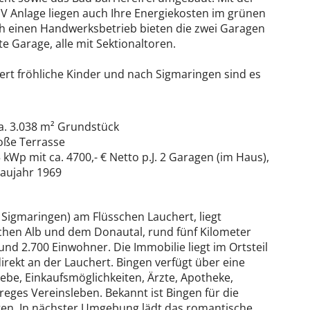
V Anlage liegen auch Ihre Energiekosten im grünen
ch einen Handwerksbetrieb bieten die zwei Garagen
 Garage, alle mit Sektionaltoren.
ert fröhliche Kinder und nach Sigmaringen sind es
a. 3.038 m² Grundstück
roße Terrasse
kWp mit ca. 4700,- € Netto p.J. 2 Garagen (im Haus),
Baujahr 1969
igmaringen) am Flüsschen Lauchert, liegt
hen Alb und dem Donautal, rund fünf Kilometer
und 2.700 Einwohner. Die Immobilie liegt im Ortsteil
irekt an der Lauchert. Bingen verfügt über eine
iebe, Einkaufsmöglichkeiten, Ärzte, Apotheke,
eges Vereinsleben. Bekannt ist Bingen für die
ngen. In nächster Umgebung lädt das romantische