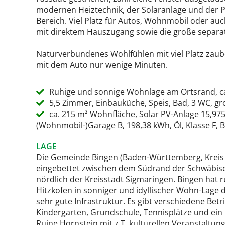
modernen Heiztechnik, der Solaranlage und der P
Bereich. Viel Platz für Autos, Wohnmobil oder au
mit direktem Hauszugang sowie die große separate
Naturverbundenes Wohlfühlen mit viel Platz zaub
mit dem Auto nur wenige Minuten.
Ruhige und sonnige Wohnlage am Ortsrand, c
5,5 Zimmer, Einbauküche, Speis, Bad, 3 WC, g
ca. 215 m² Wohnfläche, Solar PV-Anlage 15,975 
(Wohnmobil-)Garage B, 198,38 kWh, Öl, Klasse F, 
LAGE
Die Gemeinde Bingen (Baden-Württemberg, Kreis S
eingebettet zwischen dem Südrand der Schwäbisc
nördlich der Kreisstadt Sigmaringen. Bingen hat r
Hitzkofen in sonniger und idyllischer Wohn-Lage d
sehr gute Infrastruktur. Es gibt verschiedene Betr
Kindergarten, Grundschule, Tennisplätze und ein r
Ruine Hornstein mit z.T. kulturellen Veranstaltu