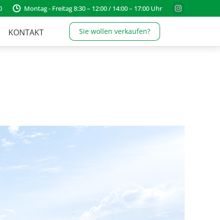
0
Montag - Freitag 8:30 – 12:00 / 14:00 – 17:00 Uhr
Instagram
page
Sie wollen verkaufen?
KONTAKT
opens
in
new
window