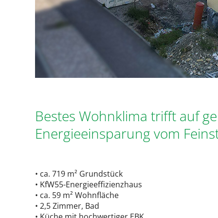
Bestes Wohnklima trifft auf g
Energieeinsparung vom Feins
• ca. 719 m² Grundstück
• KfW55-Energieeffizienzhaus
• ca. 59 m² Wohnfläche
• 2,5 Zimmer, Bad
• Küche mit hochwertiger EBK