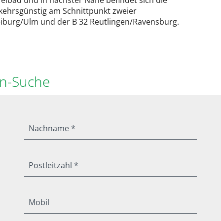
reibad und in nächster Nähe befindet sich die
verkehrsgünstig am Schnittpunkt zweier
eiburg/Ulm und der B 32 Reutlingen/Ravensburg.
en-Suche
Nachname *
Postleitzahl *
Mobil