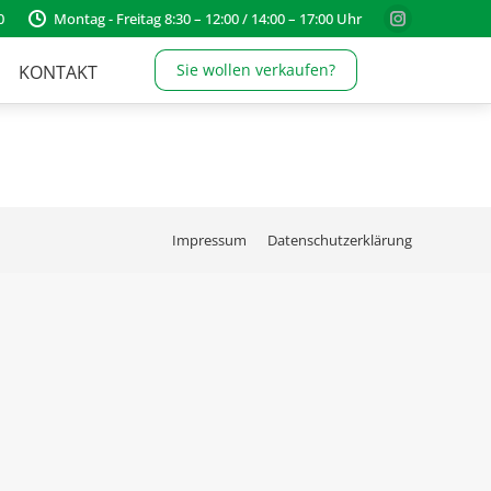
0
Montag - Freitag 8:30 – 12:00 / 14:00 – 17:00 Uhr
Instagram
page
Sie wollen verkaufen?
KONTAKT
opens
in
new
window
Impressum
Datenschutzerklärung