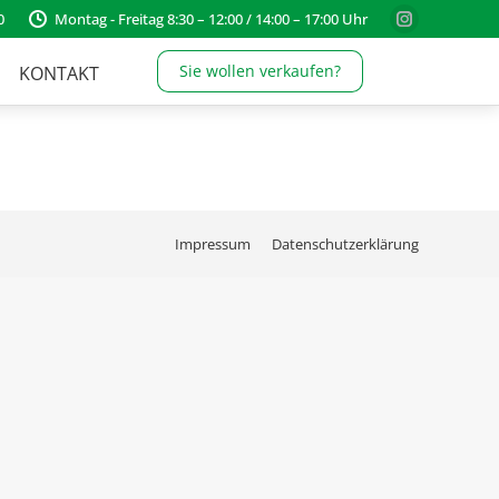
0
Montag - Freitag 8:30 – 12:00 / 14:00 – 17:00 Uhr
Instagram
page
Sie wollen verkaufen?
KONTAKT
opens
in
new
window
Impressum
Datenschutzerklärung