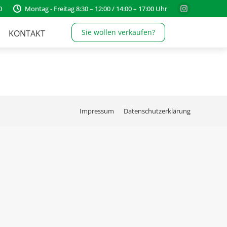
0
Montag - Freitag 8:30 – 12:00 / 14:00 – 17:00 Uhr
Instagram
page
Sie wollen verkaufen?
KONTAKT
opens
in
new
window
Impressum
Datenschutzerklärung