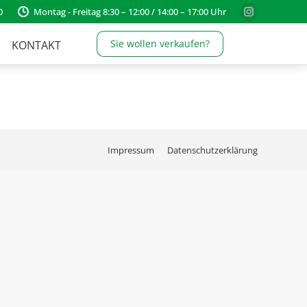
0
Montag - Freitag 8:30 – 12:00 / 14:00 – 17:00 Uhr
Instagram
page
Sie wollen verkaufen?
KONTAKT
opens
in
new
window
Impressum
Datenschutzerklärung