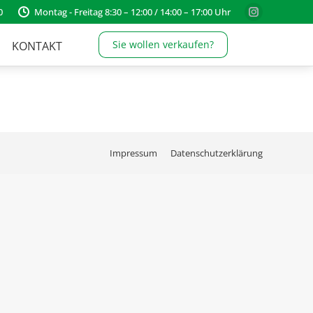
0
Montag - Freitag 8:30 – 12:00 / 14:00 – 17:00 Uhr
Instagram
page
Sie wollen verkaufen?
KONTAKT
opens
in
new
window
Impressum
Datenschutzerklärung