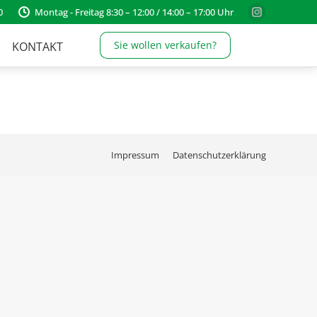
0
Montag - Freitag 8:30 – 12:00 / 14:00 – 17:00 Uhr
Instagram
page
Sie wollen verkaufen?
KONTAKT
opens
in
new
window
Impressum
Datenschutzerklärung