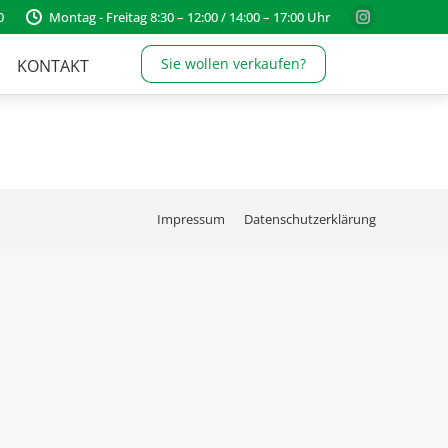
0
Montag - Freitag 8:30 – 12:00 / 14:00 – 17:00 Uhr
Instagram
page
Sie wollen verkaufen?
KONTAKT
opens
in
new
window
Impressum
Datenschutzerklärung