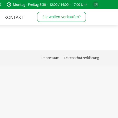
0
Montag - Freitag 8:30 – 12:00 / 14:00 – 17:00 Uhr
Instagram
page
Sie wollen verkaufen?
KONTAKT
opens
in
new
window
Impressum
Datenschutzerklärung