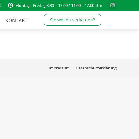
0
Montag - Freitag 8:30 – 12:00 / 14:00 – 17:00 Uhr
Instagram
page
Sie wollen verkaufen?
KONTAKT
opens
in
new
window
Impressum
Datenschutzerklärung