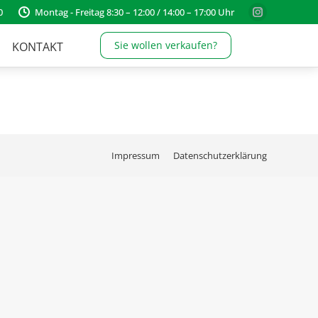
0
Montag - Freitag 8:30 – 12:00 / 14:00 – 17:00 Uhr
Instagram
page
Sie wollen verkaufen?
KONTAKT
opens
in
new
window
Impressum
Datenschutzerklärung