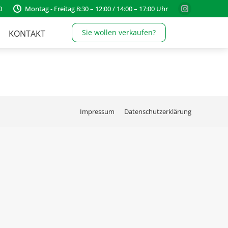
0
Montag - Freitag 8:30 – 12:00 / 14:00 – 17:00 Uhr
Instagram
page
Sie wollen verkaufen?
KONTAKT
opens
in
new
window
Impressum
Datenschutzerklärung